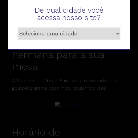
De qual cidade você
acessa nosso site?
Sabores da Argentina: o
melhor da gastronomia
hermana para a sua
mesa
A Seleção do Preço Baixo está marcando um
golaço! Durante este mês, trazemos uma
Horário de