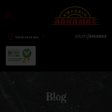
-
Você está em:
Blog