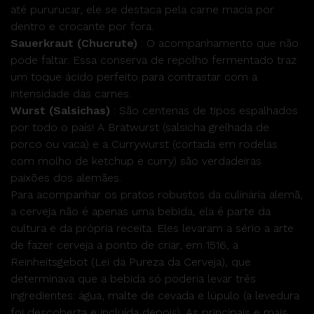
até pururucar, ele se destaca pela carne macia por
dentro e crocante por fora.
Sauerkraut (Chucrute)
: O acompanhamento que não
pode faltar. Essa conserva de repolho fermentado traz
um toque ácido perfeito para contrastar com a
intensidade das carnes.
Wurst
(Salsichas)
: São centenas de tipos espalhados
por todo o país! A Bratwurst (salsicha grelhada de
porco ou vaca) e a Currywurst (cortada em rodelas
com molho de ketchup e curry) são verdadeiras
paixões dos alemães.
Para acompanhar os pratos robustos da culinária alemã,
a cerveja não é apenas uma bebida, ela é parte da
cultura e da própria receita. Eles levaram a sério a arte
de fazer cerveja a ponto de criar, em 1516, a
Reinheitsgebot (Lei da Pureza da Cerveja), que
determinava que a bebida só poderia levar três
ingredientes: água, malte de cevada e lúpulo (a levedura
foi descoberta e incluída depois). As principais e mais