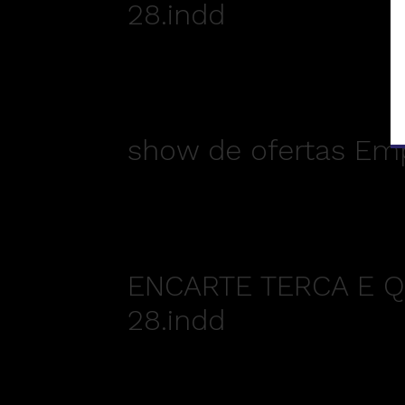
28.indd
show de ofertas Emp
ENCARTE TERCA E Q
28.indd