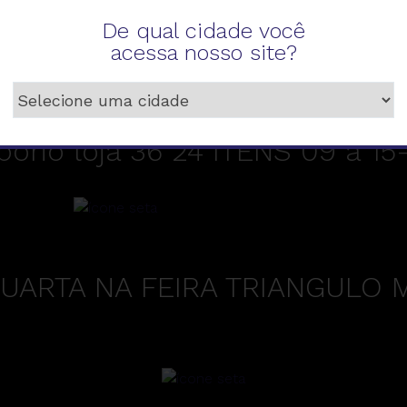
De qual cidade você
acessa nosso site?
ório loja 36 24 ITENS 09 a 15
UARTA NA FEIRA TRIANGULO M