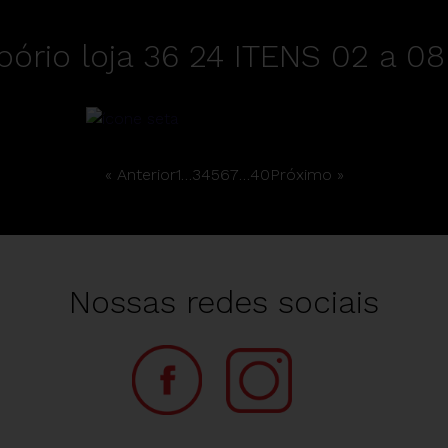
ório loja 36 24 ITENS 02 a 08
« Anterior
1
…
3
4
5
6
7
…
40
Próximo »
Nossas redes sociais