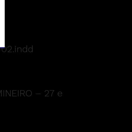
-02.indd
INEIRO – 27 e