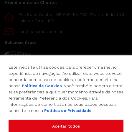
Atendimento ao Cliente:
Escritório Central: BR 040, KM 780, Distrito Industrial,
Juiz de Fora - MG
sac@bahamas.com.br
Bahamas Cred:
Este website utiliza cookies para oferecer uma melhor
Pague suas compras com o Bahamas Cred
experiência de navegação. Ao utilizar este website, você
concorda com o uso de cookies, conforme descrito na
Formas de pagamento:
nossa
Política de Cookies.
Você também poderá alterar
suas preferências a qualquer momento através da nossa
Cartão de Crédito
ferramenta de Preferência dos Cookies. Para
informações de como tratamos seus dados pessoais,
consulte a nossa
Política de Privacidade
.
Vale Alimentação
Aceitar todos