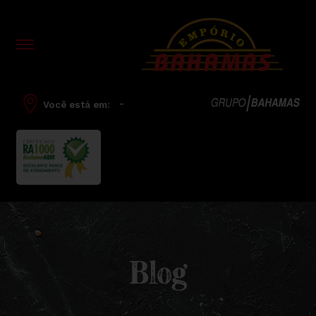
-
Você está em:
Blog