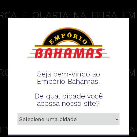
RCA_E_QUARTA_NA_FEIRA_EM
RCA_E_QUARTA_NA_FEIRA_EMP
Seja bem-vindo ao
Empório Bahamas.
De qual cidade você
acessa nosso site?
ZENAL_EMPORIO-EMPORIO_B