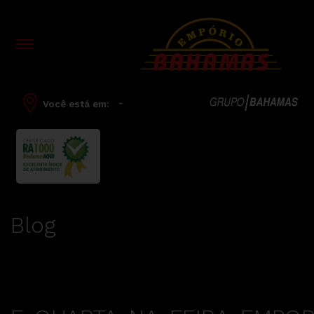
-
Você está em:
Blog