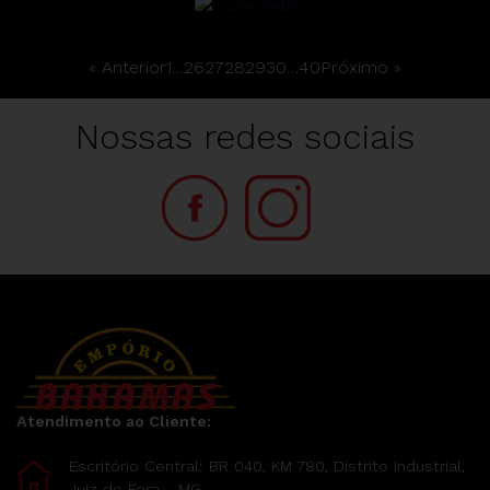
« Anterior
1
…
26
27
28
29
30
…
40
Próximo »
Nossas redes sociais
Atendimento ao Cliente:
Escritório Central: BR 040, KM 780, Distrito Industrial,
Juiz de Fora - MG