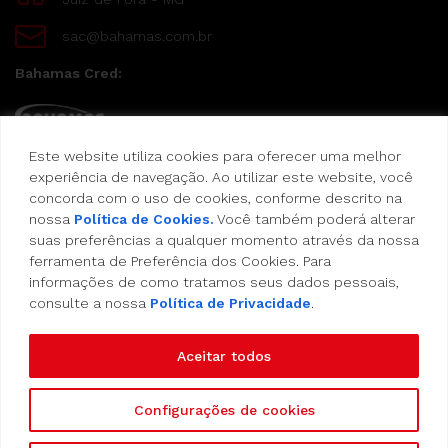
sac@bahamas.com.br
Bahamas Cred:
Este website utiliza cookies para oferecer uma melhor
Pague suas compras com o Bahamas Cred
experiência de navegação. Ao utilizar este website, você
concorda com o uso de cookies, conforme descrito na
Formas de pagamento:
nossa
Política de Cookies.
Você também poderá alterar
suas preferências a qualquer momento através da nossa
Cartão de Crédito
ferramenta de Preferência dos Cookies. Para
informações de como tratamos seus dados pessoais,
consulte a nossa
Política de Privacidade
.
Vale Alimentação
Aceitar todos
Configurações de cookies