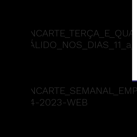
ENCARTE_TERÇA_E_QUA
VÁLIDO_NOS_DIAS_11_a
ENCARTE_SEMANAL_EMPÓ
04-2023-WEB