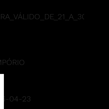
RA_VÁLIDO_DE_21_A_30-
MPÓRIO
6-04-23