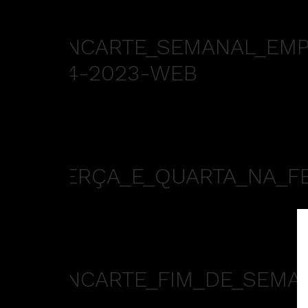
ENCARTE_SEMANAL_EMPÓ
04-2023-WEB
TERÇA_E_QUARTA_NA_FE
ENCARTE_FIM_DE_SEMAN