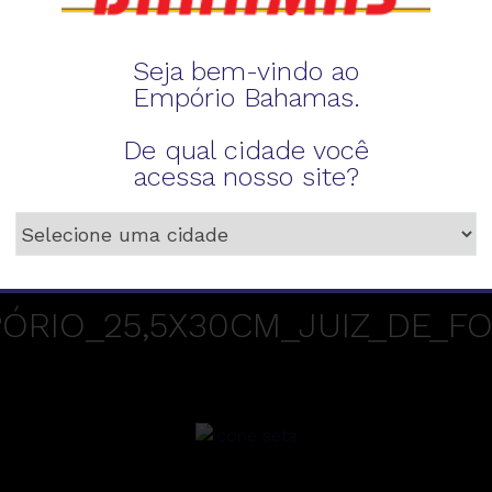
Seja bem-vindo ao
Empório Bahamas.
RTA_NA_FEIRA-EMPÓRIO-BAH
De qual cidade você
_12-04-2023-WEB
acessa nosso site?
RIO_25,5X30CM_JUIZ_DE_FO