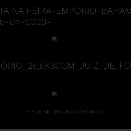
TA NA FEIRA-EMPÓRIO-BAHA
05-04-2023-
RIO_25,5X30CM_JUIZ_DE_FO
« Anterior
1
…
36
37
38
39
40
Próximo »