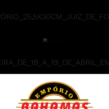
RIO_25,5X30CM_JUIZ_DE_FO
IRA_DE_18_A_19_DE_ABRIL_E
A_DO_CAFÉ_EMPÓRIO_14_A_1