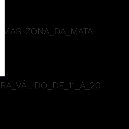
AMAS-ZONA_DA_MATA-
RA_VÁLIDO_DE_11_A_20-