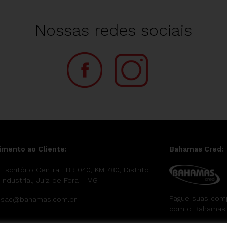
Nossas redes sociais
imento ao Cliente:
Bahamas Cred:
Escritório Central: BR 040, KM 780, Distrito
Industrial, Juiz de Fora - MG
Pague suas com
sac@bahamas.com.br
com o Bahamas