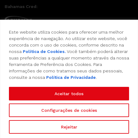
Bahamas Cred:
Este website utiliza cookies para oferecer uma melhor
Pague suas compras com o Bahamas Cred
experiência de navegação. Ao utilizar este website, você
concorda com o uso de cookies, conforme descrito na
Formas de pagamento:
nossa
Política de Cookies.
Você também poderá alterar
suas preferências a qualquer momento através da nossa
Cartão de Crédito
ferramenta de Preferência dos Cookies. Para
informações de como tratamos seus dados pessoais,
consulte a nossa
Política de Privacidade
.
Vale Alimentação
Aceitar todos
Configurações de cookies
Copyright 2023 - Empório Bahamas - Todos os
Rejeitar
Direitos Reservados