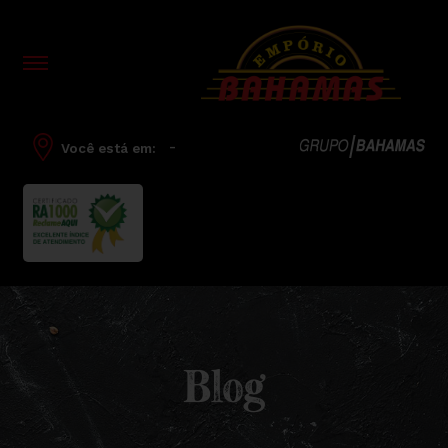
-
Você está em:
Blog