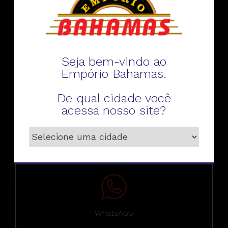
Fale conosco
Seja bem-vindo ao
Empório Bahamas.
De qual cidade você
Telefone
acessa nosso site?
WhatsApp