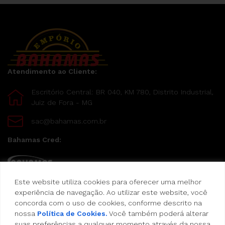
Atendimento ao Cliente:
Escritório Central: BR 040, KM 780, Distrito Industrial,
Juiz de Fora - MG
sac@bahamas.com.br
Bahamas Cred:
Este website utiliza cookies para oferecer uma melhor
Pague suas compras com o Bahamas Cred
experiência de navegação. Ao utilizar este website, você
concorda com o uso de cookies, conforme descrito na
Formas de pagamento:
nossa
Política de Cookies.
Você também poderá alterar
suas preferências a qualquer momento através da nossa