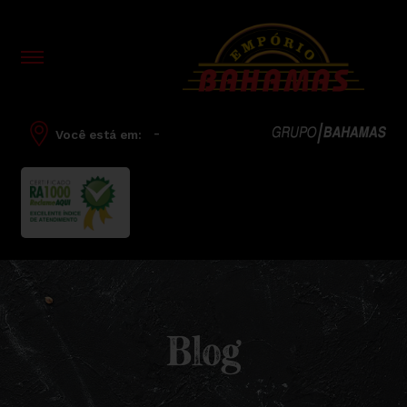
-
Você está em:
Blog