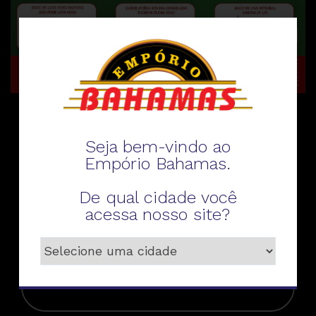
Fale conosco
Seja bem-vindo ao
Empório Bahamas.
De qual cidade você
acessa nosso site?
Telefone