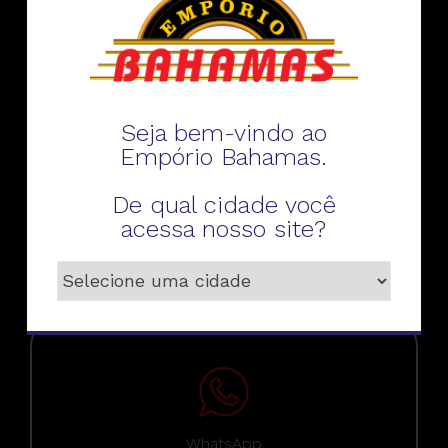
Fale conosco
Seja bem-vindo ao
Empório Bahamas.
De qual cidade você
Telefone
acessa nosso site?
WhatsApp