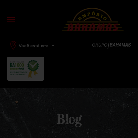
-
Você está em:
Blog