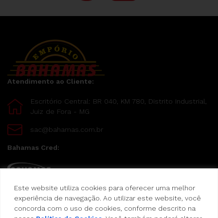
Atendimento ao Cliente:
Escritório Central: BR 040, KM 780, Distrito Industrial,
Juiz de Fora - MG
sac@bahamas.com.br
Bahamas Cred:
Este website utiliza cookies para oferecer uma melhor
Pague suas compras com o Bahamas Cred
experiência de navegação. Ao utilizar este website, você
concorda com o uso de cookies, conforme descrito na
Formas de pagamento: