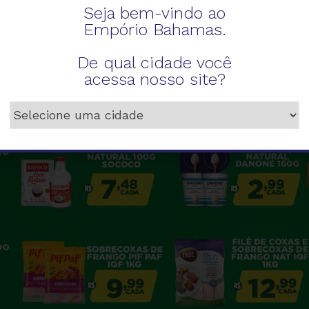
Seja bem-vindo ao
Empório Bahamas.
De qual cidade você
acessa nosso site?