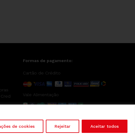
Formas de pagamento:
Cartão de Crédito
pras
Vale Alimentação
 Cred
ações de cookies
Rejeitar
Aceitar todos