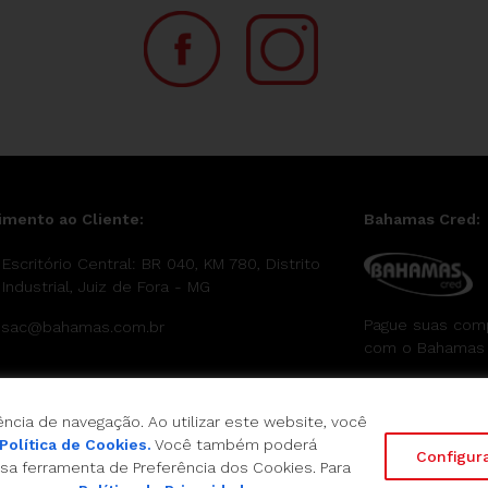
imento ao Cliente:
Bahamas Cred:
Escritório Central: BR 040, KM 780, Distrito
Industrial, Juiz de Fora - MG
Pague suas com
sac@bahamas.com.br
com o Bahamas
ncia de navegação. Ao utilizar este website, você
Política de Cookies.
Você também poderá
Configur
sa ferramenta de Preferência dos Cookies. Para