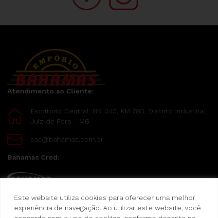
Atendimento ao Cliente:
Escritório Central: BR 040, KM 780, Distrito Industrial,
Juiz de Fora - MG
sac@bahamas.com.br
Bahamas Cred:
Este website utiliza cookies para oferecer uma melhor
Pague suas compras com o Bahamas Cred
experiência de navegação. Ao utilizar este website, você
concorda com o uso de cookies, conforme descrito na