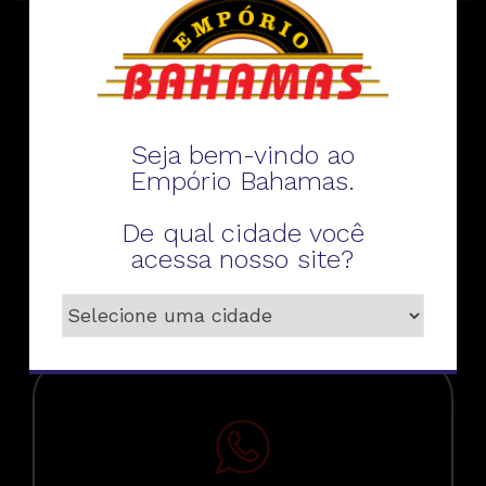
Fale conosco
Seja bem-vindo ao
Empório Bahamas.
De qual cidade você
acessa nosso site?
Telefone