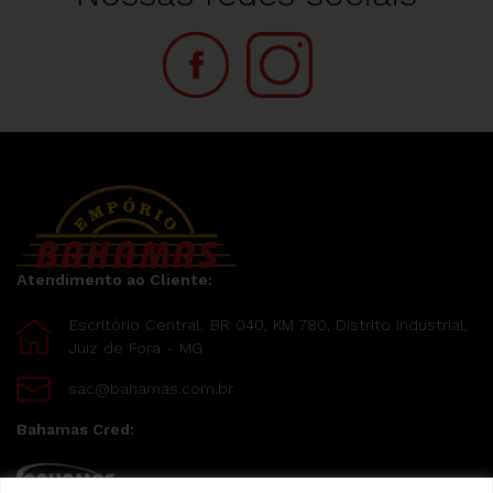
Atendimento ao Cliente:
Escritório Central: BR 040, KM 780, Distrito Industrial,
Juiz de Fora - MG
sac@bahamas.com.br
Bahamas Cred: