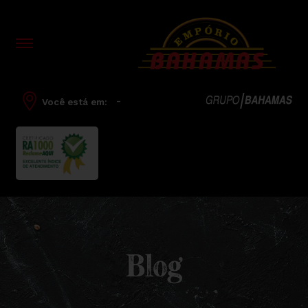
-
Você está em:
Blog