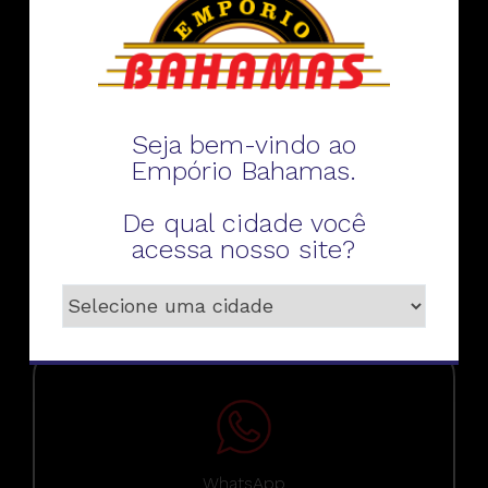
Fale conosco
Seja bem-vindo ao
Empório Bahamas.
De qual cidade você
Telefone
acessa nosso site?
WhatsApp