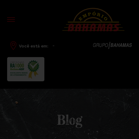
-
Você está em:
Blog