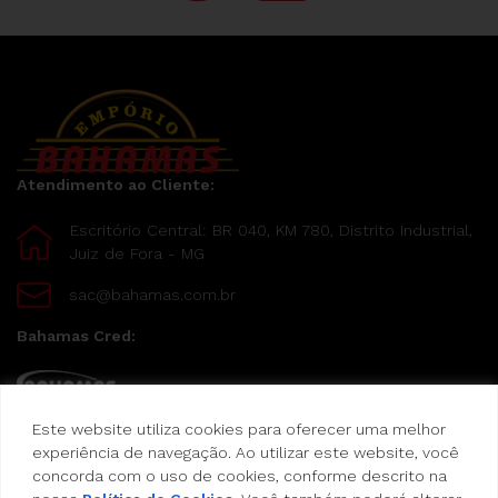
Atendimento ao Cliente:
Escritório Central: BR 040, KM 780, Distrito Industrial,
Juiz de Fora - MG
sac@bahamas.com.br
Bahamas Cred:
Este website utiliza cookies para oferecer uma melhor
Pague suas compras com o Bahamas Cred
experiência de navegação. Ao utilizar este website, você
concorda com o uso de cookies, conforme descrito na
Formas de pagamento: