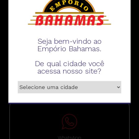
Fale conosco
Seja bem-vindo ao
Empório Bahamas.
De qual cidade você
Telefone
acessa nosso site?
WhatsApp