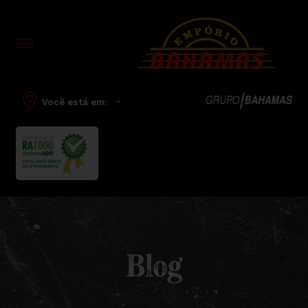
-
Você está em:
Blog