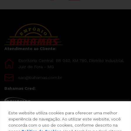
Atendimento ao Cliente:
Escritório Central: BR 040, KM 780, Distrito Industrial,
Juiz de Fora - MG
sac@bahamas.com.br
Bahamas Cred:
Este website utiliza cookies para oferecer uma melhor
Pague suas compras com o Bahamas Cred
experiência de navegação. Ao utilizar este website, você
concorda com o uso de cookies, conforme descrito na
Formas de pagamento: