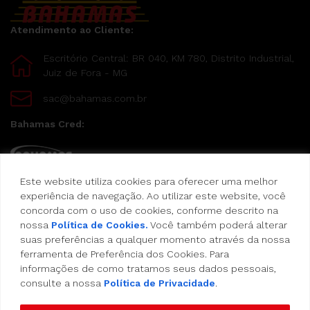
Atendimento ao Cliente:
Escritório Central: BR 040, KM 780, Distrito Industrial,
Juiz de Fora - MG
sac@bahamas.com.br
Bahamas Cred:
Este website utiliza cookies para oferecer uma melhor
Pague suas compras com o Bahamas Cred
experiência de navegação. Ao utilizar este website, você
concorda com o uso de cookies, conforme descrito na
Formas de pagamento:
nossa
Política de Cookies.
Você também poderá alterar
suas preferências a qualquer momento através da nossa
Cartão de Crédito
ferramenta de Preferência dos Cookies. Para
informações de como tratamos seus dados pessoais,
consulte a nossa
Política de Privacidade
.
Vale Alimentação