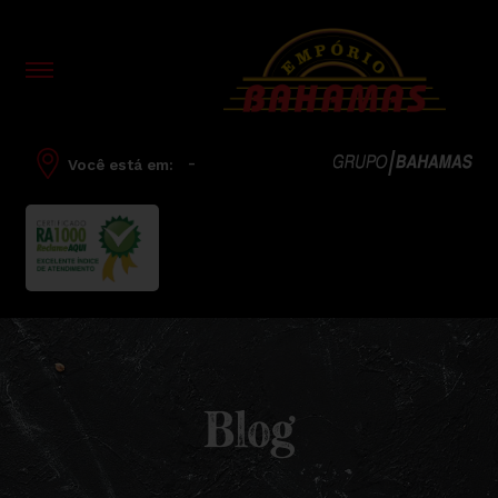
-
Você está em:
Blog