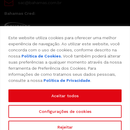
sac@bahamas.com.br
Bahamas Cred:
Este website utiliza cookies para oferecer uma melhor
Pague suas compras com o Bahamas Cred
experiência de navegação. Ao utilizar este website, você
concorda com o uso de cookies, conforme descrito na
Formas de pagamento:
nossa
Política de Cookies.
Você também poderá alterar
suas preferências a qualquer momento através da nossa
Cartão de Crédito
ferramenta de Preferência dos Cookies. Para
informações de como tratamos seus dados pessoais,
consulte a nossa
Política de Privacidade
.
Vale Alimentação
Aceitar todos
Configurações de cookies
Copyright 2023 - Empório Bahamas - Todos os
Rejeitar