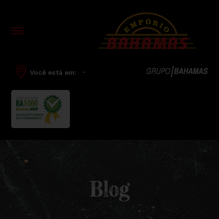
-
Você está em:
Blog