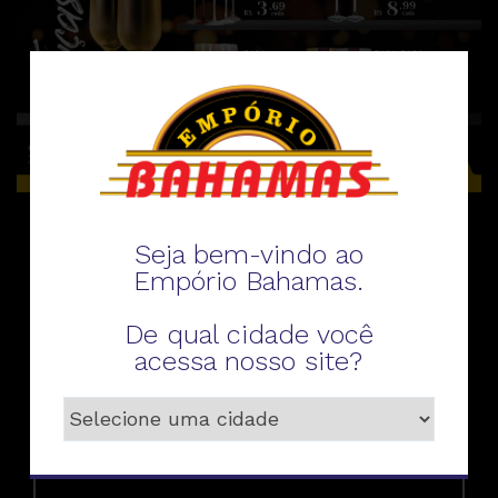
Seja bem-vindo ao
Fale conosco
Empório Bahamas.
De qual cidade você
acessa nosso site?
Telefone