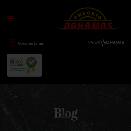
-
Você está em:
Blog