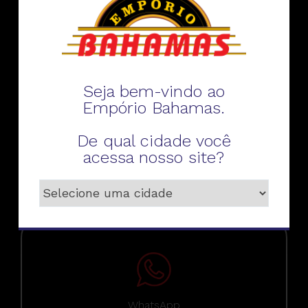
Fale conosco
Seja bem-vindo ao
Empório Bahamas.
De qual cidade você
Telefone
acessa nosso site?
WhatsApp