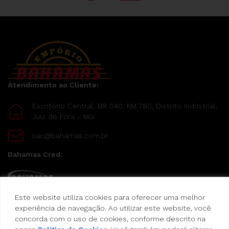
Atendimento ao Cliente:
Escritório Central: BR 040, KM 780, Distrito Industrial,
Juiz de Fora - MG
sac@bahamas.com.br
Bahamas Cred:
Este website utiliza cookies para oferecer uma melhor
Pague suas compras com o Bahamas Cred
experiência de navegação. Ao utilizar este website, você
concorda com o uso de cookies, conforme descrito na
Formas de pagamento: