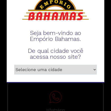
Fale conosco
Seja bem-vindo ao
Empório Bahamas.
De qual cidade você
Telefone
acessa nosso site?
WhatsApp