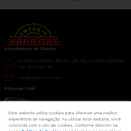
Atendimento ao Cliente:
Escritório Central: BR 040, KM 780, Distrito Industrial,
Juiz de Fora - MG
sac@bahamas.com.br
Bahamas Cred:
Este website utiliza cookies para oferecer uma melhor
Pague suas compras com o Bahamas Cred
experiência de navegação. Ao utilizar este website, você
concorda com o uso de cookies, conforme descrito na
Formas de pagamento: