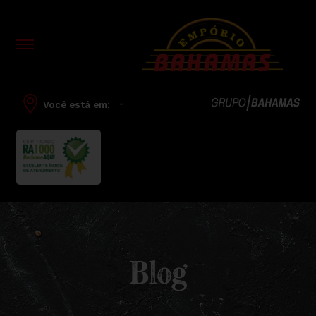
-
Você está em:
Blog