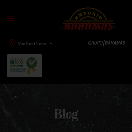
-
Você está em:
Blog