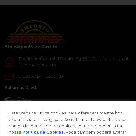
Atendimento ao Cliente:
Escritório Central: BR 040, KM 780, Distrito Industrial,
Juiz de Fora - MG
sac@bahamas.com.br
Bahamas Cred:
Este website utiliza cookies para oferecer uma melhor
Pague suas compras com o Bahamas Cred
experiência de navegação. Ao utilizar este website, você
concorda com o uso de cookies, conforme descrito na
Formas de pagamento:
nossa
Política de Cookies.
Você também poderá alterar