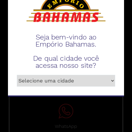
Fale conosco
Seja bem-vindo ao
Empório Bahamas.
De qual cidade você
Telefone
acessa nosso site?
WhatsApp