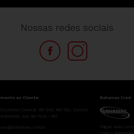
Nossas redes sociais
imento ao Cliente:
Bahamas Cred:
Escritório Central: BR 040, KM 780, Distrito
Industrial, Juiz de Fora - MG
Pague suas com
sac@bahamas.com.br
com o Bahamas