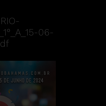
RIO-
1°_A_15-06-
df