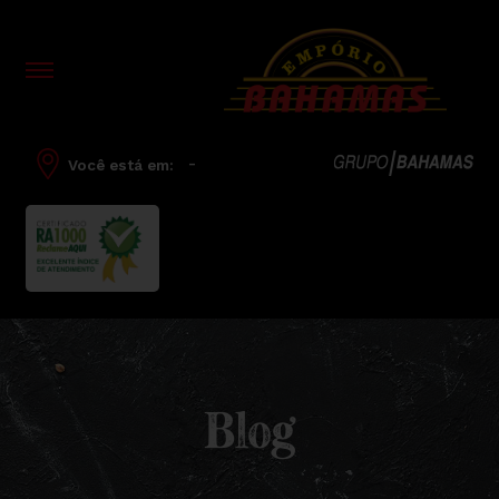
-
Você está em:
Blog