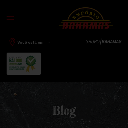
-
Você está em:
Blog