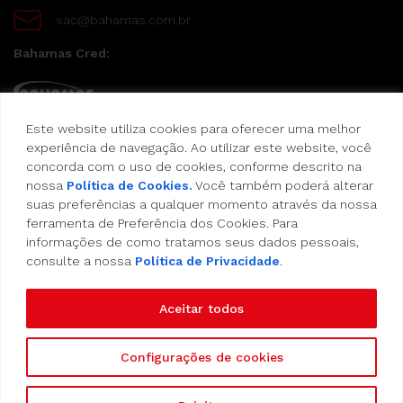
sac@bahamas.com.br
Bahamas Cred:
Este website utiliza cookies para oferecer uma melhor
Pague suas compras com o Bahamas Cred
experiência de navegação. Ao utilizar este website, você
concorda com o uso de cookies, conforme descrito na
Formas de pagamento:
nossa
Política de Cookies.
Você também poderá alterar
suas preferências a qualquer momento através da nossa
Cartão de Crédito
ferramenta de Preferência dos Cookies. Para
informações de como tratamos seus dados pessoais,
consulte a nossa
Política de Privacidade
.
Vale Alimentação
Aceitar todos
Configurações de cookies
Copyright 2023 - Empório Bahamas - Todos os