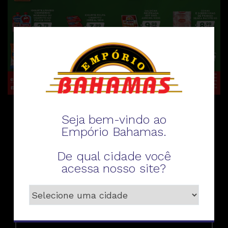
Seja bem-vindo ao
Fale conosco
Empório Bahamas.
De qual cidade você
acessa nosso site?
Telefone