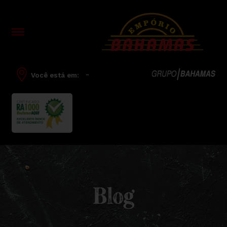
-
Você está em:
Blog