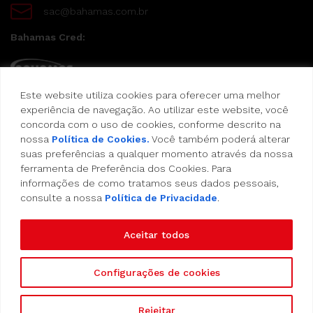
sac@bahamas.com.br
Bahamas Cred:
Este website utiliza cookies para oferecer uma melhor
Pague suas compras com o Bahamas Cred
experiência de navegação. Ao utilizar este website, você
concorda com o uso de cookies, conforme descrito na
Formas de pagamento:
nossa
Política de Cookies.
Você também poderá alterar
suas preferências a qualquer momento através da nossa
Cartão de Crédito
ferramenta de Preferência dos Cookies. Para
informações de como tratamos seus dados pessoais,
consulte a nossa
Política de Privacidade
.
Vale Alimentação
Aceitar todos
Configurações de cookies
Copyright 2023 - Empório Bahamas - Todos os
Rejeitar