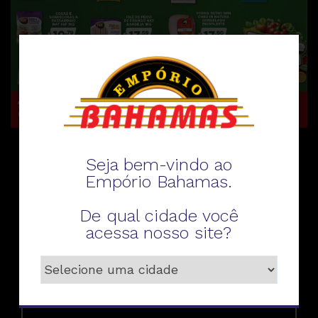
Seja bem-vindo ao
Fale conosco
Empório Bahamas.
De qual cidade você
acessa nosso site?
Telefone