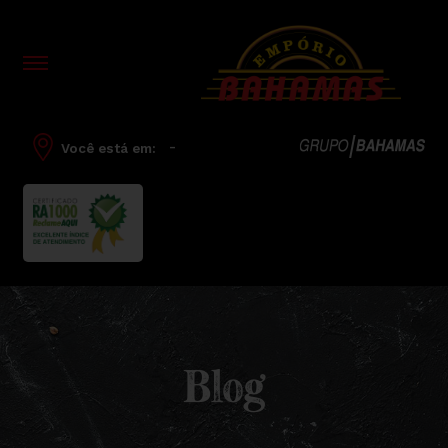
-
Você está em:
Blog