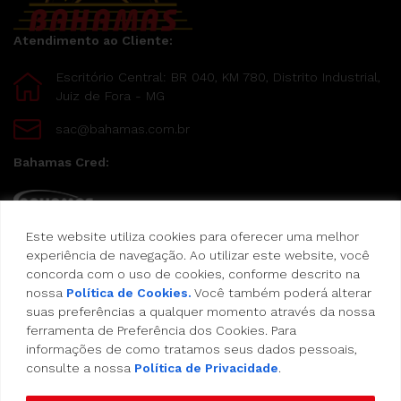
Atendimento ao Cliente:
Escritório Central: BR 040, KM 780, Distrito Industrial,
Juiz de Fora - MG
sac@bahamas.com.br
Bahamas Cred:
Este website utiliza cookies para oferecer uma melhor
Pague suas compras com o Bahamas Cred
experiência de navegação. Ao utilizar este website, você
concorda com o uso de cookies, conforme descrito na
Formas de pagamento:
nossa
Política de Cookies.
Você também poderá alterar
suas preferências a qualquer momento através da nossa
Cartão de Crédito
ferramenta de Preferência dos Cookies. Para
informações de como tratamos seus dados pessoais,
consulte a nossa
Política de Privacidade
.
Vale Alimentação