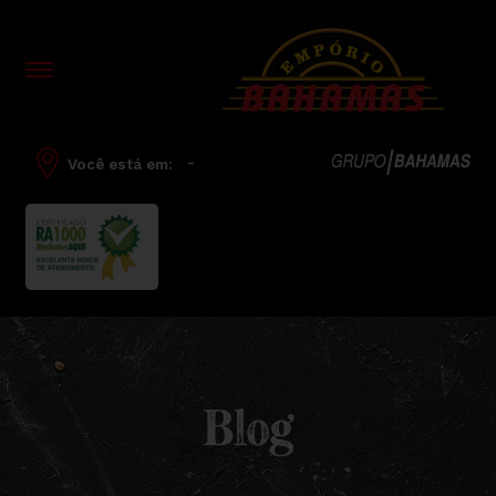
-
Você está em:
Blog