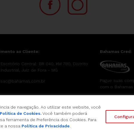
imento ao Cliente:
Bahamas Cred:
Escritório Central: BR 040, KM 780, Distrito
Industrial, Juiz de Fora - MG
Pague suas com
sac@bahamas.com.br
com o Bahamas
ncia de navegação. Ao utilizar este website, você
Política de Cookies.
Você também poderá
Configur
sa ferramenta de Preferência dos Cookies. Para
te a nossa
Política de Privacidade
.
Direitos Reservados