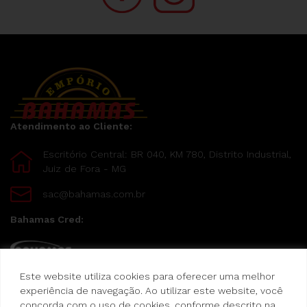
Atendimento ao Cliente:
Escritório Central: BR 040, KM 780, Distrito Industrial,
Juiz de Fora - MG
sac@bahamas.com.br
Bahamas Cred:
Este website utiliza cookies para oferecer uma melhor
Pague suas compras com o Bahamas Cred
experiência de navegação. Ao utilizar este website, você
concorda com o uso de cookies, conforme descrito na