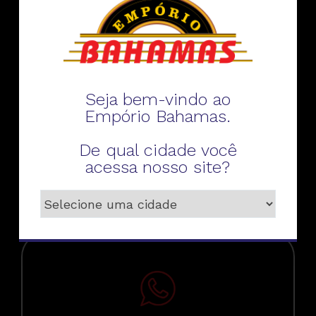
Fale conosco
Seja bem-vindo ao
Empório Bahamas.
De qual cidade você
acessa nosso site?
Telefone