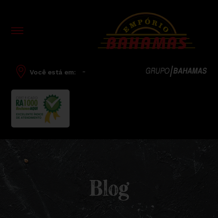
-
Você está em:
Blog