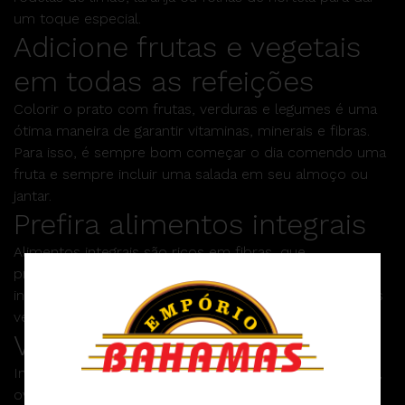
um toque especial.
Adicione frutas e vegetais
em todas as refeições
Colorir o prato com frutas, verduras e legumes é uma
ótima maneira de garantir vitaminas, minerais e fibras.
Para isso, é sempre bom começar o dia comendo uma
fruta e sempre incluir uma salada em seu almoço ou
jantar.
Prefira alimentos integrais
Alimentos integrais são ricos em fibras, que
proporcionam maior saciedade e ajudam a regular o
intestino. Troque pão, arroz e massas brancas por suas
versões integrais.
Varie as fontes de proteína
Inclua proteínas magras, como peito de frango, peixes,
ovos e leguminosas (feijão, lentilha, grão-de-bico, por