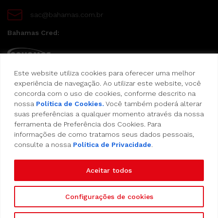
sac@bahamas.com.br
Bahamas Cred:
Este website utiliza cookies para oferecer uma melhor
Pague suas compras com o Bahamas Cred
experiência de navegação. Ao utilizar este website, você
concorda com o uso de cookies, conforme descrito na
Formas de pagamento:
nossa
Política de Cookies.
Você também poderá alterar
suas preferências a qualquer momento através da nossa
Cartão de Crédito
ferramenta de Preferência dos Cookies. Para
informações de como tratamos seus dados pessoais,
consulte a nossa
Política de Privacidade
.
Vale Alimentação
Aceitar todos
Configurações de cookies