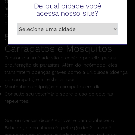
térmico. Tosas muito rentes à pele podem deixar o
De qual cidade você
animal mais exposto ao calor e aos raios solares.
acessa nosso site?
Consulte um profissional sobre o tipo de corte ideal
para a raça.
5. Prevenção de Pulgas,
Carrapatos e Mosquitos
O calor e a umidade são o cenário perfeito para a
proliferação de parasitas. Além do incômodo, eles
transmitem doenças graves como a Erliquiose (doença
do carrapato) e a Leishmaniose.
Mantenha o antipulgas e carrapatos em dia.
Consulte seu veterinário sobre o uso de coleiras
repelentes.
Gostou dessas dicas? Aproveite para conhecer o
Bahapet, o seu atacarejo pet e garden? La você
encontra uma grande variedade para seu pet ter o