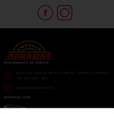
Atendimento ao Cliente:
Escritório Central: BR 040, KM 780, Distrito Industrial,
Juiz de Fora - MG
sac@bahamas.com.br
Bahamas Cred: