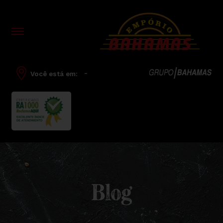
-
Você está em:
Blog