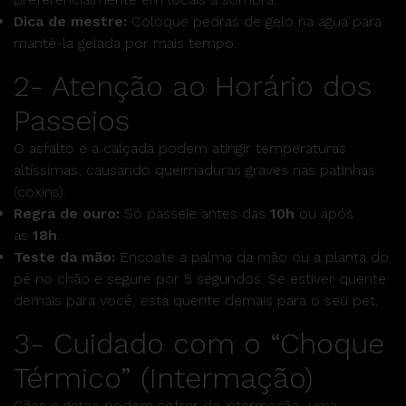
Dica de mestre:
Coloque pedras de gelo na água para
mantê-la gelada por mais tempo.
2- Atenção ao Horário dos
Passeios
O asfalto e a calçada podem atingir temperaturas
altíssimas, causando queimaduras graves nas patinhas
(coxins).
Regra de ouro:
Só passeie antes das
10h
ou após
as
18h
.
Teste da mão:
Encoste a palma da mão ou a planta do
pé no chão e segure por 5 segundos. Se estiver quente
demais para você, está quente demais para o seu pet.
3- Cuidado com o “Choque
Térmico” (Intermação)
Cães e gatos podem sofrer de intermação, uma