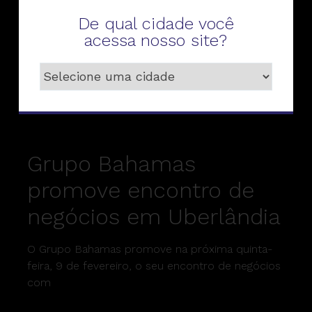
De qual cidade você
O Grupo Bahamas, que completa 40 anos em
acessa nosso site?
2023, anunciou o lançamento de um programa
de metas com
Grupo Bahamas
promove encontro de
negócios em Uberlândia
O Grupo Bahamas promove na próxima quinta-
feira, 9 de fevereiro, o seu encontro de negócios
com